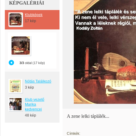
KÉPGALÉRIÁI
Klubképek
17 kép
3/3
oldal (17 kép)
Nótás Találkozó
3 kép
Klub vezető
Marika
kedvencei
48 kép
A zene lelki táplálék...
Címkék: