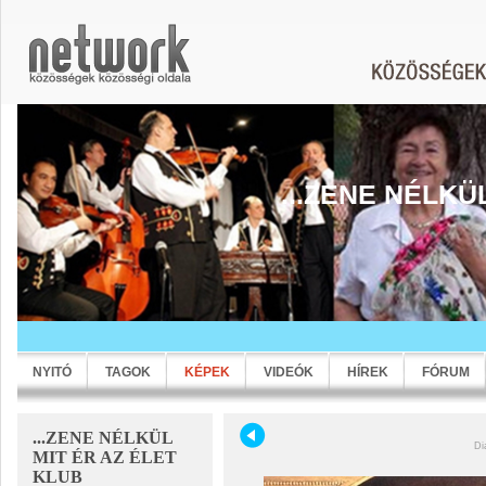
...ZENE NÉLKÜ
NYITÓ
TAGOK
KÉPEK
VIDEÓK
HÍREK
FÓRUM
...ZENE NÉLKÜL
Di
MIT ÉR AZ ÉLET
KLUB