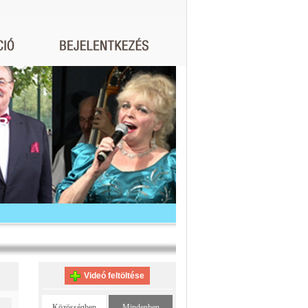
B
Videó feltöltése
Közösségben
Mindenben