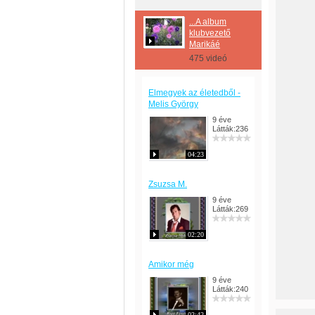
...A album
klubvezető
Marikáé
475 videó
Elmegyek az életedből -
Melis György
9 éve
Látták:236
04:23
Zsuzsa M.
9 éve
Látták:269
02:20
Amikor még
9 éve
Látták:240
02:42