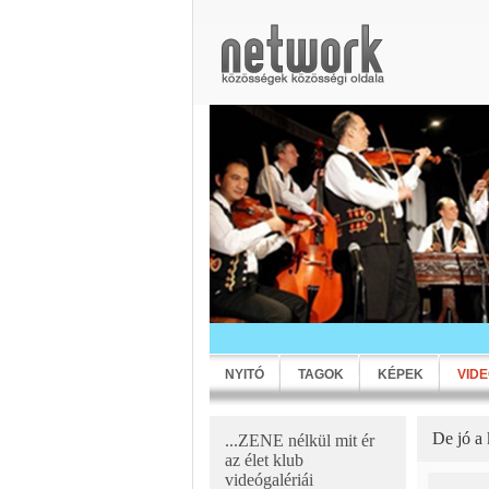
NYITÓ
TAGOK
KÉPEK
VID
De jó a
...ZENE nélkül mit ér
az élet klub
videógalériái