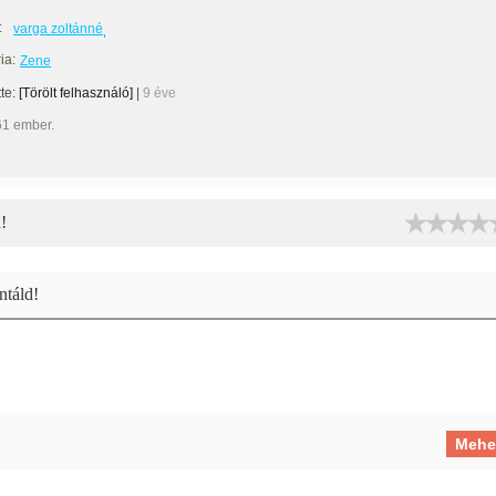
:
varga zoltánné
ia:
Zene
tte:
[Törölt felhasználó]
|
9 éve
61 ember.
!
táld!