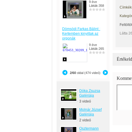
9 éve
Látták:358
Címkék
Kategór
Feltöltö
Dömsödi Farkas Bálint :
Látta 2
Kertemben kinyiltak az
orgonák
9 éve
Látták:265
Értékeld
2/60
oldal (474 videó)
Kommen
Dóka Zsuzsa
Galériája
3 videó
Molnár József
Galériája
2 videó
Osztermann