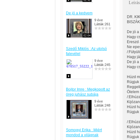
Leírás
De jó a kedvem
DR. KIK
9 éve
BISZÁK 
Látták:261
De jó a
02:04
Hagy cs
Ereszd 
Ne epes
Szedő Miklós : Az utolsó
/:Fütyü
falevélel
Hagy jár
9 éve
De jó a
Látták:245
Hagy cs
Húzd mo
Rúgjuk 
Reggeli
Bojtor Imre : Megkopott az
Ölelem 
öreg juhász subája
/:Elhúz
9 éve
Kijózan
Látták:248
Húzd há
Rúgjuk k
/:Elhúz
Kijózan
Somogyi Erika : Miért
Húzd há
mondod a világnak
Rúgjuk k