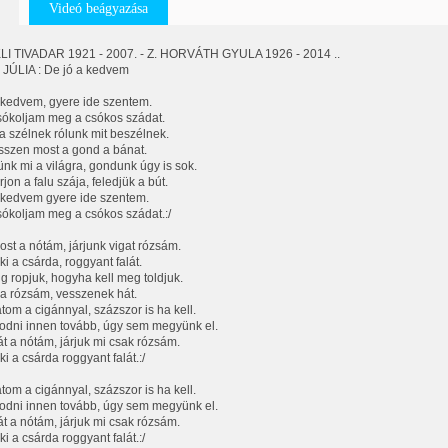
Videó beágyazása
LI TIVADAR 1921 - 2007. - Z. HORVÁTH GYULA 1926 - 2014 ..
JÚLIA : De jó a kedvem
 kedvem, gyere ide szentem.
ókoljam meg a csókos szádat.
a szélnek rólunk mit beszélnek.
szen most a gond a bánat.
lünk mi a világra, gondunk úgy is sok.
jon a falu szája, feledjük a bút.
 kedvem gyere ide szentem.
ókoljam meg a csókos szádat.:/
st a nótám, járjunk vigat rózsám.
ki a csárda, roggyant falát.
g ropjuk, hogyha kell meg toldjuk.
a rózsám, vesszenek hát.
atom a cigánnyal, százszor is ha kell.
odni innen tovább, úgy sem megyünk el.
t a nótám, járjuk mi csak rózsám.
i a csárda roggyant falát.:/
atom a cigánnyal, százszor is ha kell.
odni innen tovább, úgy sem megyünk el.
t a nótám, járjuk mi csak rózsám.
i a csárda roggyant falát.:/