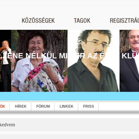
...ZENE NÉLKÜL MIT ÉR AZ ÉLET KLU
EÓK
HÍREK
FÓRUM
LINKEK
FRISS
 kedvem