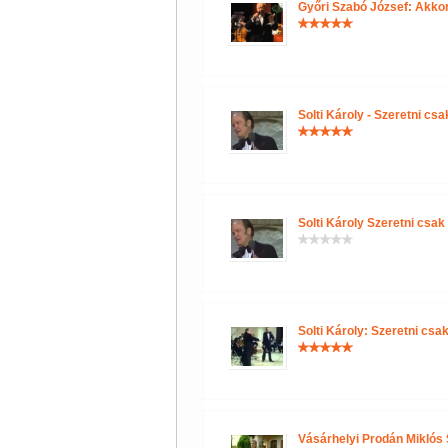
Győri Szabó József: Akko
Solti Károly - Szeretni csa
Solti Károly Szeretni csak
Solti Károly: Szeretni csak
Vásárhelyi Prodán Miklós 