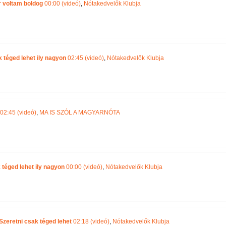
r voltam boldog
00:00 (videó)
,
Nótakedvelők Klubja
k téged lehet ily nagyon
02:45 (videó)
,
Nótakedvelők Klubja
02:45 (videó)
,
MA IS SZÓL A MAGYARNÓTA
 téged lehet ily nagyon
00:00 (videó)
,
Nótakedvelők Klubja
Szeretni csak téged lehet
02:18 (videó)
,
Nótakedvelők Klubja