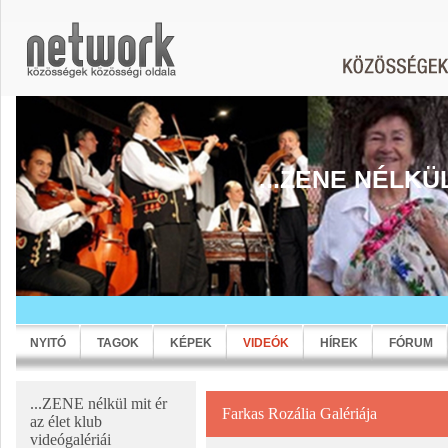
...ZENE NÉLKÜ
NYITÓ
TAGOK
KÉPEK
VIDEÓK
HÍREK
FÓRUM
...ZENE nélkül mit ér
Farkas Rozália Galériája
az élet klub
videógalériái