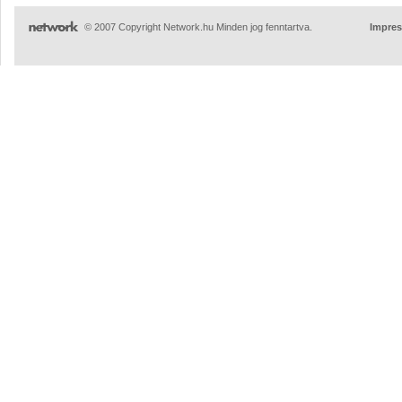
© 2007 Copyright Network.hu Minden jog fenntartva.
Impre