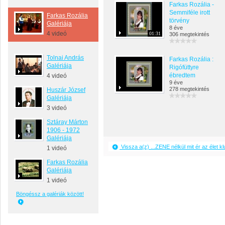
Farkas Rozália -
Semmiféle irott
Farkas Rozália
törvény
Galériája
8 éve
4 videó
01:31
306 megtekintés
Tolnai András
Farkas Rozália :
Galériája
Rigófüttyre
ébredtem
4 videó
9 éve
278 megtekintés
Huszár József
Galériája
3 videó
Sztáray Márton
1906 - 1972
Galériája
Vissza a(z) ...ZENE nélkül mit ér az élet 
1 videó
Farkas Rozália
Galériája
1 videó
Böngéssz a galériák között!