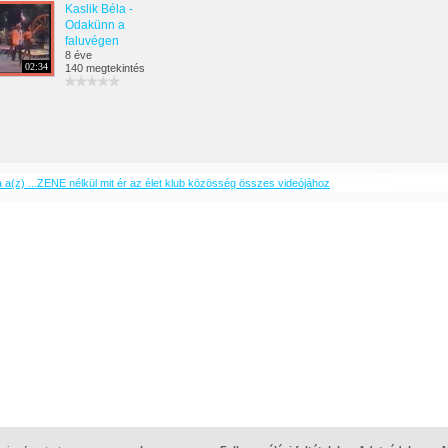
Kaslik Béla -
Odakünn a
faluvégen
8 éve
02:34
140 megtekintés
 a(z) ...ZENE nélkül mit ér az élet klub közösség összes videójához