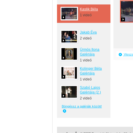
Kaslik Béla
1 videó
Jakab Éva
2 videó
Ürmös Ilona
Galériája
Vissza
1 videó
Kolinger Béla
Galériája
1 videó
Szabó Lajos
Galériája (2.)
2 videó
Böngéssz a galériák között!