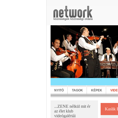
NYITÓ
TAGOK
KÉPEK
VID
...ZENE nélkül mit ér
Kaslik 
az élet klub
videógalériái