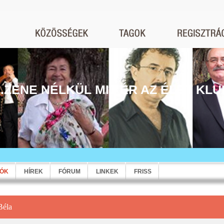
...ZENE NÉLKÜL MIT ÉR AZ ÉLET KLU
EÓK
HÍREK
FÓRUM
LINKEK
FRISS
Béla