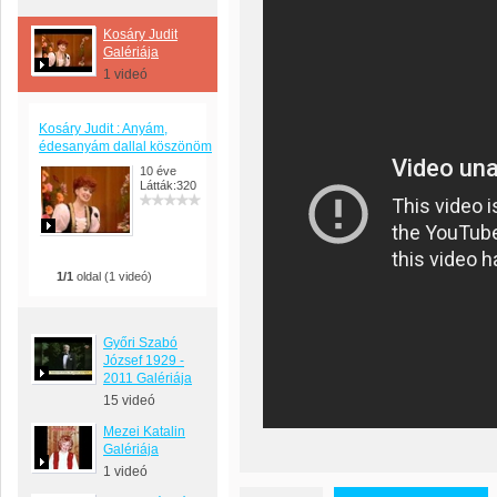
Kosáry Judit
Galériája
1 videó
Kosáry Judit : Anyám,
édesanyám dallal köszönöm
10 éve
Látták:320
1/1
oldal (1 videó)
Győri Szabó
József 1929 -
2011 Galériája
15 videó
Mezei Katalin
Galériája
1 videó