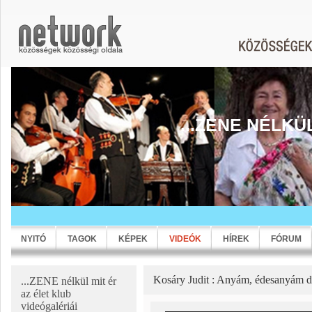
...ZENE NÉLKÜ
NYITÓ
TAGOK
KÉPEK
VIDEÓK
HÍREK
FÓRUM
Kosáry Judit : Anyám, édesanyám d
...ZENE nélkül mit ér
az élet klub
videógalériái