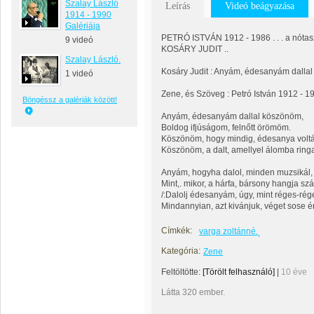
Szalay László
Leírás
Videó beágyazása
1914 - 1990
Galériája
PETRÓ ISTVÁN 1912 - 1986 . . . a nótasz
9 videó
KOSÁRY JUDIT ..
Szalay László.
Kosáry Judit : Anyám, édesanyám dalla
1 videó
Zene, és Szöveg : Petró István 1912 - 19
Böngéssz a galériák között!
Anyám, édesanyám dallal köszönöm,
Boldog ifjúságom, felnőtt örömöm.
Köszönöm, hogy mindig, édesanya voltá
Köszönöm, a dalt, amellyel álomba ringa
Anyám, hogyha dalol, minden muzsikál,
Mint,. mikor, a hárfa, bársony hangja szál
/:Dalolj édesanyám, úgy, mint réges-rég
Mindannyian, azt kivánjuk, véget sose ér
Címkék:
varga zoltánné.
Kategória:
Zene
Feltöltötte:
[Törölt felhasználó]
|
10 éve
Látta 320 ember.