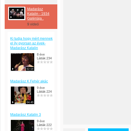
Madarász
Katalin - 1934
Galériája .
9 videó
Ki tudja hogy mért mennek
el íly gyorsan az évek-
Madarász Katalin
8 éve
Látták:234
02:59
Madarász K Fehér akác
9 éve
Látták:224
04:49
Madarász Katalin 3
9 éve
Látták:222