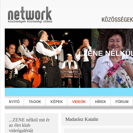
...ZENE NÉLKÜ
NYITÓ
TAGOK
KÉPEK
VIDEÓK
HÍREK
FÓRUM
Madarász Katalin
...ZENE nélkül mit ér
az élet klub
videógalériái