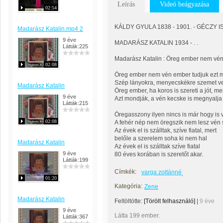
Leírás
Videó beágyazása
02:54
KÁLDY GYULA 1838 - 1901. - GÉCZY IS
Madarász Katalin.mp4 2
9 éve
MADARÁSZ KATALIN 1934 - . .
Látták:225
Madarász Katalin : Öreg ember nem vé
02:08
Öreg ember nem vén ember tudjuk ezt m
Szép lányokra, menyecskékre szemet v
Madarász Katalin
Öreg ember, ha koros is szereti a jót, me
9 éve
Azt mondják, a vén kecske is megnyalja 
Látták:215
Öregasszony ilyen nincs is már hogy is
02:08
A fehér nép nem öregszik nem lesz vén
Az évek el is szálltak, szíve fiatal, mert
belőle a szerelem soha ki nem hal
Madarász Katalin
Az évek el is szálltak szíve fiatal
9 éve
80 éves korában is szeretőt akar.
Látták:199
Címkék:
varga zoltánné
01:20
Kategória:
Zene
Madarász Katalin
Feltöltötte:
[Törölt felhasználó]
|
9 éve
9 éve
Látta 199 ember.
Látták:367