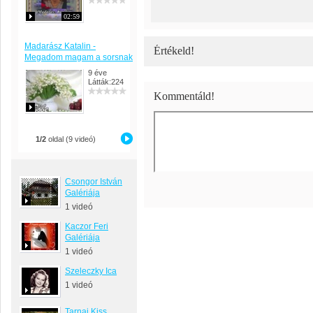
02:59
Madarász Katalin -
Értékeld!
Megadom magam a sorsnak
9 éve
Látták:224
Kommentáld!
1/2
oldal (9 videó)
Csongor István
Galériája
1 videó
Kaczor Feri
Galériája
1 videó
Szeleczky Ica
1 videó
Tarnai Kiss