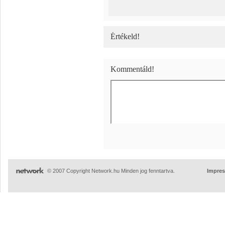
Értékeld!
Kommentáld!
© 2007 Copyright Network.hu Minden jog fenntartva.
Impre