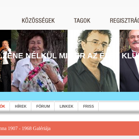
...ZENE NÉLKÜL MIT ÉR AZ ÉLET KLU
EÓK
HÍREK
FÓRUM
LINKEK
FRISS
nna 1907 - 1968 Galériája