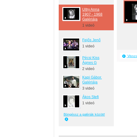
Ultry Anna
1907 - 1968
Galériája
1 videó
Fejős Jenő
1 videó
Vissza
Pécsi Kiss
Ágnes G
2 videó
Kapi Gábor.
Galériája
3 videó
Ákos Stefi
1 videó
Böngéssz a galériák között!