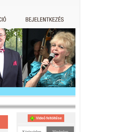
B
Videó feltöltése
Közösségben
Mindenben