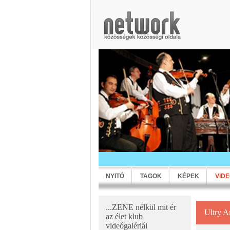
NYITÓ
TAGOK
KÉPEK
VID
...ZENE nélkül mit ér
Ultry A
az élet klub
videógalériái