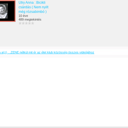
Utry Anna : Bicikli
csárdás ( Nem nyilt
még rózsabimbó )
10 éve
489 megtekintés
 a(z) ...ZENE nélkül mit ér az élet klub közösség összes videójához