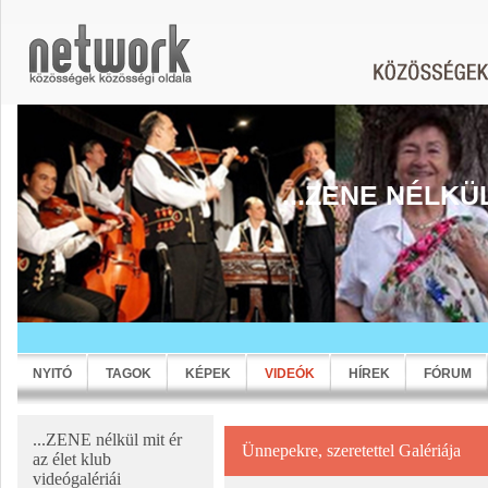
...ZENE NÉLKÜ
NYITÓ
TAGOK
KÉPEK
VIDEÓK
HÍREK
FÓRUM
...ZENE nélkül mit ér
Ünnepekre, szeretettel Galériája
az élet klub
videógalériái