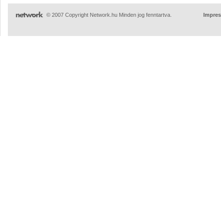
© 2007 Copyright Network.hu Minden jog fenntartva.
Impre